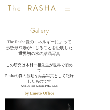
T h e R A S H A
Gallery
The Rasha愛のエネルギーによって
形態形成場が生じることを証明した
世界初
の水の結晶写真
この研究は木村一相先生が世界で初め
て
Rashaの愛の波動を結晶写真として記録
したものです
And Dr. Isso Kimura PhD., DDS
by Emoto Office